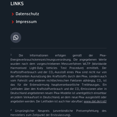
LINKS
Datenschutz
Impressum
1
Die Informationen erfolgen gemäß der Pkw-
Energieverbrauchskennzeichnungsverordnung. Die angegebenen Werte
wurden nach dem vorgeschriebenen Messverfahren WLTP (Worldwide
Harmonised Light-Duty Vehicles Test Procedure) ermittelt. Der
Kraftstoffverbrauch und der CO₂-Ausstoß eines Pkw sind nicht nur von
der effizienten Ausnutzung des Kraftstoffs durch den Pkw, sondern auch
vom Fahrstil und anderen nichttechnischen Faktoren abhängig. CO₂ ist
das für die Erderwärmung hauptverantwortliche Treibhausgas. Ein
Leitfaden über den Kraftstoffverbrauch und die CO₂-Emissionen aller in
Deutschland angebotenen neuen Pkw-Modelle ist unentgeltlich einsehbar
an jedem Verkaufsort in Deutschland, an dem neue Pkw ausgestellt oder
angeboten werden. Der Leitfaden ist auch hier abrufbar:
www.dat.de/co2/
2
Ursprünglicher Neupreis (unverbindliche Preisempfehlung des
Herstellers zum Zeitpunkt der Erstzulassung).